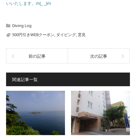
いいたします。m(_ _)m
Diving Log
500円引きWEBクーポン
,
ダイビング
,
雲見
前の記事
次の記事
関連記事一覧