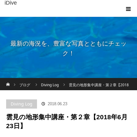
iDive
最新の海況を、豊富な写真とともにチェッ
ク！
ホーム
ブログ
Diving Log
雲見の地形集中講座・第２章【2018
年6月23日】
Diving Log
2018.06.23
雲見の地形集中講座・第２章【2018年6月
23日】