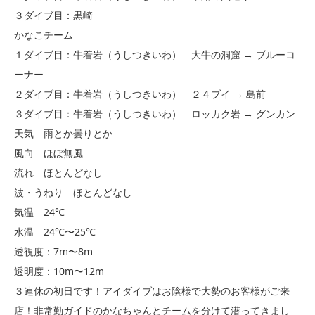
３ダイブ目：黒崎
かなこチーム
１ダイブ目：牛着岩（うしつきいわ） 大牛の洞窟 → ブルーコ
ーナー
２ダイブ目：牛着岩（うしつきいわ） ２４ブイ → 島前
３ダイブ目：牛着岩（うしつきいわ） ロッカク岩 → グンカン
天気 雨とか曇りとか
風向 ほぼ無風
流れ ほとんどなし
波・うねり ほとんどなし
気温 24℃
水温 24℃〜25℃
透視度：7m〜8m
透明度：10m〜12m
３連休の初日です！アイダイブはお陰様で大勢のお客様がご来
店！非常勤ガイドのかなちゃんとチームを分けて潜ってきまし