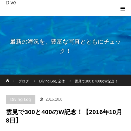
iDive
最新の海況を、豊富な写真とともにチェッ
ク！
ホーム
ブログ
Diving Log
,
全体
雲見で300と400のW記念！
【2016年10月8日】
Diving Log
2016.10.8
雲見で300と400のW記念！【2016年10月
8日】