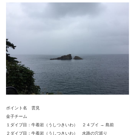
ポイント名 雲見
金子チーム
１ダイブ目：牛着岩（うしつきいわ） ２４ブイ → 島前
２ダイブ目：牛着岩（うしつきいわ） 水路の穴巡り