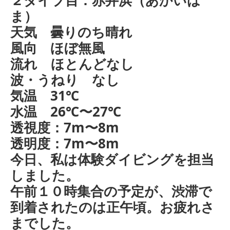
ま）
天気 曇りのち晴れ
風向 ほぼ無風
流れ ほとんどなし
波・うねり なし
気温 31℃
水温 26℃〜27℃
透視度：7m〜8m
透明度：7m〜8m
今日、私は体験ダイビングを担当
しました。
午前１０時集合の予定が、渋滞で
到着されたのは正午頃。お疲れさ
までした。