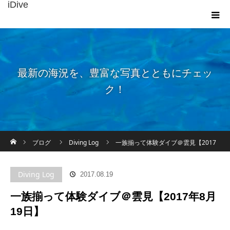
iDive
最新の海況を、豊富な写真とともにチェッ
ク！
ホーム
ブログ
Diving Log
一族揃って体験ダイブ＠雲見【2017
年8月19日】
Diving Log
2017.08.19
一族揃って体験ダイブ＠雲見【2017年8月
19日】