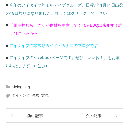
■
今年のアイダイブ的モルディブクルーズ、日程が11月11日出発
の18日帰りになりました。詳しくはクリックして下さい！
■
「麺屋井むら」さんが食材を用意してくれるBBQ出来ます！詳
しくはこちらから！
■
アイダイブの非常勤ガイド・カナコのブログです！
■
アイダイブのFacebookページです。ぜひ「いいね！」をお願
いいたします。m(_ _)m
Diving Log
ダイビング
,
体験
,
雲見
前の記事
次の記事