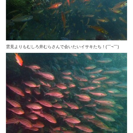
雲見よりもむしろ井むらさんで会いたいイサキたち！(￣¬￣)