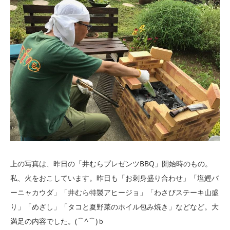
上の写真は、昨日の「井むらプレゼンツBBQ」開始時のもの。
私、火をおこしています。昨日も「お刺身盛り合わせ」「塩鰹バ
ーニャカウダ」「井むら特製アヒージョ」「わさびステーキ山盛
り」「めざし」「タコと夏野菜のホイル包み焼き」などなど。大
満足の内容でした。(⌒^⌒)ｂ