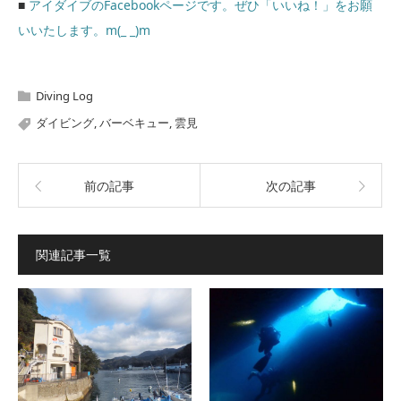
■
アイダイブのFacebookページです。ぜひ「いいね！」をお願
いいたします。m(_ _)m
Diving Log
ダイビング
,
バーベキュー
,
雲見
前の記事
次の記事
関連記事一覧