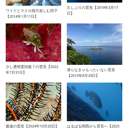
久しぶりの雲見【2019年3月17
ワイドとマクロ両方楽しむ田子
日】
【2014年1月11日】
少し透明度回復？の雲見【2022
潜らなきゃもったいない雲見
年7月31日】
【2015年8月29日】
最速の雲見【2024年10月20日】
はるばる関西から雲見へ【2025