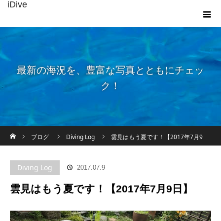
iDive
最新の海況を、豊富な写真とともにチェッ
ク！
ホーム
ブログ
Diving Log
雲見はもう夏です！【2017年7月9
日】
Diving Log
2017.07.9
雲見はもう夏です！【2017年7月9日】