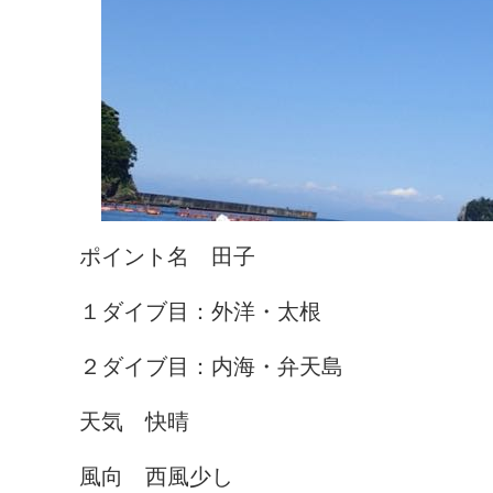
ポイント名 田子
１ダイブ目：外洋・太根
２ダイブ目：内海・弁天島
天気 快晴
風向 西風少し