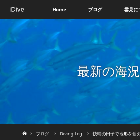
iDive
Home
ブログ
雲見に
最新の海
ホーム
ブログ
Diving Log
快晴の田子で地形を覚えま