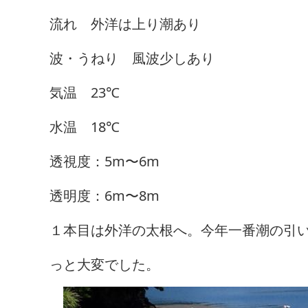
流れ 外洋は上り潮あり
波・うねり 風波少しあり
気温 23℃
水温 18℃
透視度：5m〜6m
透明度：6m〜8m
１本目は外洋の太根へ。今年一番潮の引
っと大変でした。