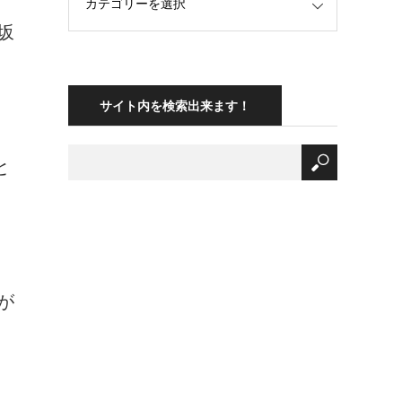
坂
サイト内を検索出来ます！
と
が