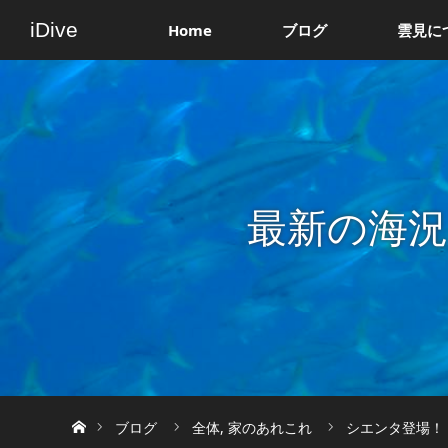
iDive
Home
ブログ
雲見に
最新の海
ホーム
ブログ
全体
,
家のあれこれ
シエンタ登場！【