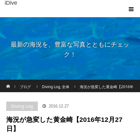
iDive
最新の海況を、豊富な写真とともにチェッ
ク！
ホーム
ブログ
Diving Log
,
全体
海況が急変した黄金崎【2016年
12月27日】
Diving Log
2016.12.27
海況が急変した黄金崎【2016年12月27
日】