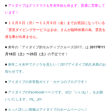
■
アイダイブはクリスマスも年末年始も休まず、普通に営業して
います！
■
１２月５日（月）〜１２月９日（金）までお世話になっている
「雲見ダイビングサービスはまゆ」さんが臨時休業の為、雲見を
潜る事が出来ません。
■ 来年の「アイダイブ的モルディブクルーズ2017」は
2017年11
月18日（土）〜25日（土）
の予定です！
■
来年こそ水中でクジラを見たい！2017アイダイブ的久米島のお
知らせです。
■
アイダイブの非常勤ガイド・カナコのブログです！
■
アイダイブのFacebookページです。ぜひ「いいね！」をお願
いいたします。m(_ _)m
■
もっと詳しい情報はアイダイブのホームページへ！