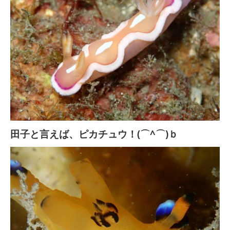
田子と言えば、ピカチュウ！(⌒^⌒)ｂ