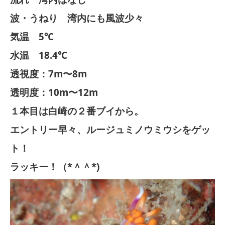
波・うねり 湾内にも風波少々
気温 5℃
水温 18.4℃
透視度：7m〜8m
透明度：10m〜12m
１本目は白崎の２番ブイから。
エントリー早々、ルージュミノウミウシをゲッ
ト！
ラッキー！（*＾＾*)