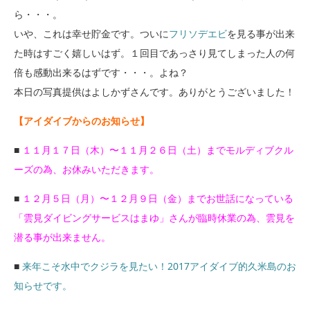
ら・・・。
いや、これは幸せ貯金です。ついに
フリソデエビ
を見る事が出来
た時はすごく嬉しいはず。１回目であっさり見てしまった人の何
倍も感動出来るはずです・・・。よね？
本日の写真提供はよしかずさんです。ありがとうございました！
【アイダイブからのお知らせ】
■
１１月１７日（木）〜１１月２６日（土）までモルディブクル
ーズの為、お休みいただきます。
■
１２月５日（月）〜１２月９日（金）までお世話になっている
「雲見ダイビングサービスはまゆ」さんが臨時休業の為、雲見を
潜る事が出来ません。
■
来年こそ水中でクジラを見たい！2017アイダイブ的久米島のお
知らせです。