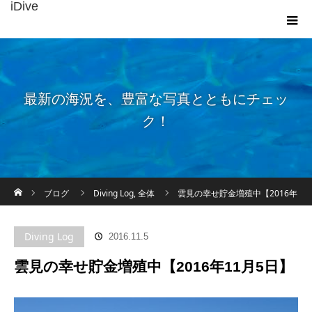
iDive
最新の海況を、豊富な写真とともにチェッ
ク！
ホーム
ブログ
Diving Log
,
全体
雲見の幸せ貯金増殖中【2016年
11月5日】
Diving Log
2016.11.5
雲見の幸せ貯金増殖中【2016年11月5日】