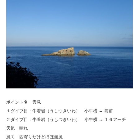
ポイント名 雲見
１ダイブ目：牛着岩（うしつきいわ） 小牛横 → 島前
２ダイブ目：牛着岩（うしつきいわ） 小牛横 → １６アーチ
天気 晴れ
風向 西寄りだけどほぼ無風