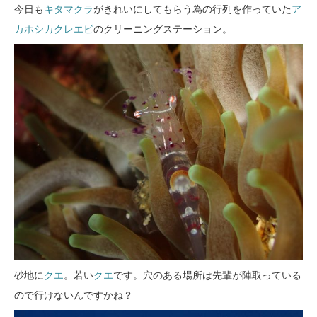
今日も
キタマクラ
がきれいにしてもらう為の行列を作っていた
ア
カホシカクレエビ
のクリーニングステーション。
砂地に
クエ
。若い
クエ
です。穴のある場所は先輩が陣取っている
ので行けないんですかね？