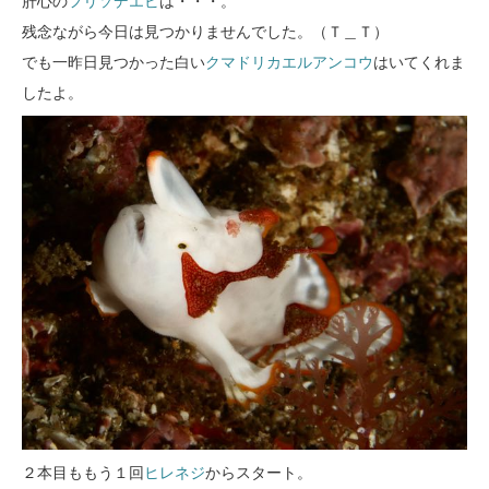
肝心の
フリソデエビ
は・・・。
残念ながら今日は見つかりませんでした。（Ｔ＿Ｔ）
でも一昨日見つかった白い
クマドリカエルアンコウ
はいてくれま
したよ。
２本目ももう１回
ヒレネジ
からスタート。