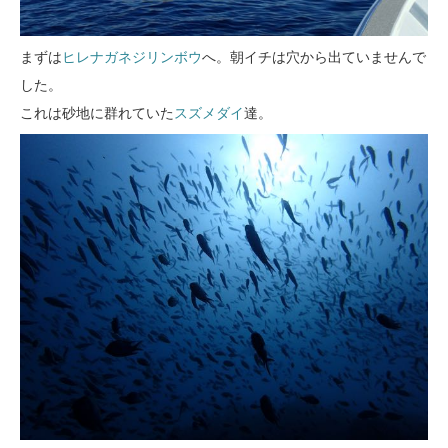
まずは
ヒレナガネジリンボウ
へ。朝イチは穴から出ていませんで
した。
これは砂地に群れていた
スズメダイ
達。