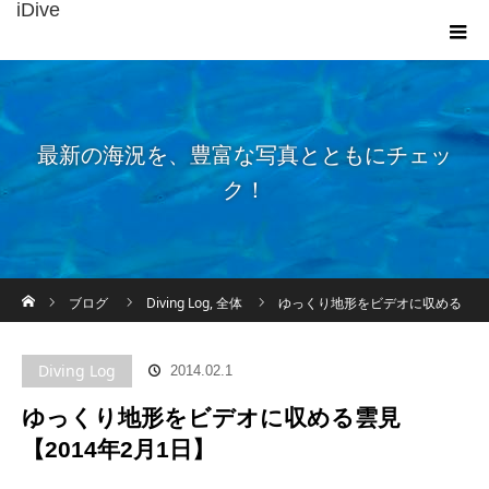
iDive
最新の海況を、豊富な写真とともにチェッ
ク！
ホーム
ブログ
Diving Log
,
全体
ゆっくり地形をビデオに収める
雲見【2014年2月1日】
Diving Log
2014.02.1
ゆっくり地形をビデオに収める雲見
【2014年2月1日】