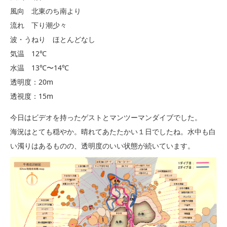
風向 北東のち南より
流れ 下り潮少々
波・うねり ほとんどなし
気温 12℃
水温 13℃〜14℃
透明度：20m
透視度：15m
今日はビデオを持ったゲストとマンツーマンダイブでした。
海況はとても穏やか。晴れてあたたかい１日でしたね。水中も白
い濁りはあるものの、透明度のいい状態が続いています。