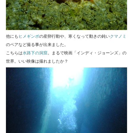
他にも
ヒメギンポ
の産卵行動や、寒くなって動きの鈍い
クマノミ
のペアなど撮る事が出来ました。
こちらは
水路下の洞窟
。まるで映画「インディ・ジョーンズ」の
世界。いい映像は撮れましたか？