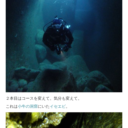
２本目はコースを変えて。気分も変えて。
これは
小牛の洞窟
にいた
イセエビ
。