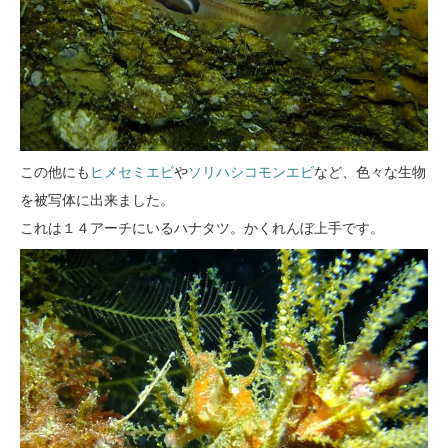
この他にも
ヒメセミエビ
や
ソリハシコモンエビ
など、色々な生物
を被写体に出来ました。
これは１４アーチにいるハナタツ。かくれんぼ上手です。