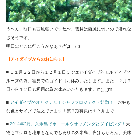
う〜ん、明日も西風強いですね〜。雲見は西風に弱いので潜れな
さそうです。
明日はどこに行こうかなぁ？(*´Д｀)=з
【アイダイブからのお知らせ】
■ １１月２２日から１２月１日まではアイダイブ的モルディブク
ルーズの為、雲見でのガイドはお休みいたします。また１２月９
日から１２日も私用の為お休みいただきます。m(_ _)m
■
アイダイブのオリジナルＴシャツプロジェクト始動！
お好き
な色とサイズで注文できます！第３期募集は１２月まで！
■
2014年2月、久米島でホエールウオッチングとダイビング！
大
物もマクロも地形もなんでもありの久米島、夜はもちろん、美味