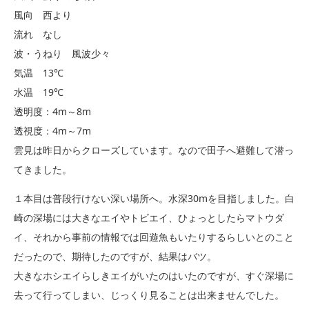
風向 西より
流れ なし
波・うねり 風波少々
気温 13℃
水温 19℃
透明度：4m～8m
透視度：4m～7m
雲見は昨日からクローズしています。なので田子へ避難して潜っ
てきました。
１本目は普段行けない深い場所へ。水深30mを目指しました。白
崎の深場には大きなエイやトビエイ、ひょっとしたらマトウダ
イ、それから事前の情報では回遊魚もいたりするらしいとのこと
だったので、期待したのですが、結果はバツ。
大きなホシエイらしきエイがいたのはいたのですが、すぐ深場に
去って行ってしまい、じっくり見ることは出来ませんでした。