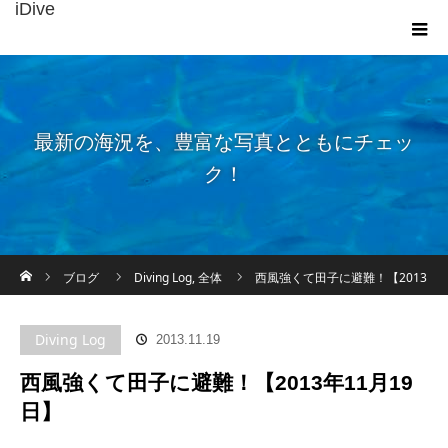
iDive
最新の海況を、豊富な写真とともにチェッ
ク！
ホーム
ブログ
Diving Log
,
全体
西風強くて田子に避難！【2013
年11月19日】
Diving Log
2013.11.19
西風強くて田子に避難！【2013年11月19
日】