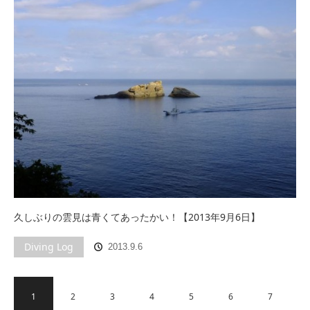
久しぶりの雲見は青くてあったかい！【2013年9月6日】
Diving Log
2013.9.6
1
2
3
4
5
6
7