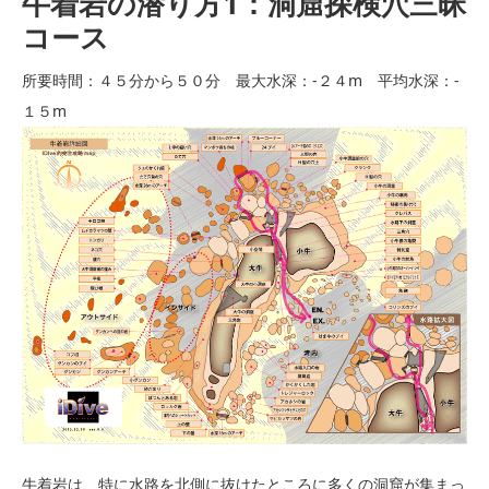
牛着岩の潜り方1：洞窟探検穴三昧
コース
所要時間：４５分から５０分 最大水深：-２４m 平均水深：-
１５m
牛着岩は、特に水路を北側に抜けたところに多くの洞窟が集まっ