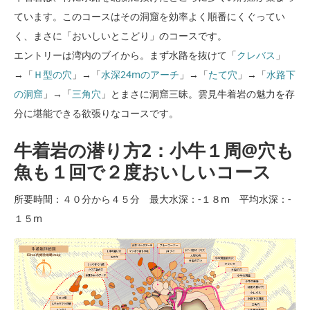
ています。このコースはその洞窟を効率よく順番にくぐってい
く、まさに「おいしいとこどり」のコースです。
エントリーは湾内のブイから。まず水路を抜けて「
クレバス
」
→「
Ｈ型の穴
」→「
水深24mのアーチ
」→「
たて穴
」→「
水路下
の洞窟
」→「
三角穴
」とまさに洞窟三昧。雲見牛着岩の魅力を存
分に堪能できる欲張りなコースです。
牛着岩の潜り方2：小牛１周@穴も
魚も１回で２度おいしいコース
所要時間：４０分から４５分 最大水深：-１８m 平均水深：-
１５m