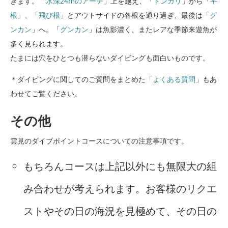
ぎます。「
水深24mのアーチ
」上を越え、「
トンガリ
」から「
平
根
」、「
飛び根
」とアウトサイドの各根を通り過ぎ、最後は「
グ
ンカン
」へ。「
グンカン
」は魚影濃く、またレアな季節来遊魚が
多く見られます。
たまには穴をひとつも潜らないダイビングも面白いものです。
＊ダイビングに関してのご質問をまとめた「
よくある質問
」もあ
わせてご覧ください。
その他
雲見のダイブポイントコースについての注意事項です。
もちろんコースは上記以外にも無限大の組
み合わせが考えられます。お客様のリクエ
ストやその日の海況を見極めて、その日の