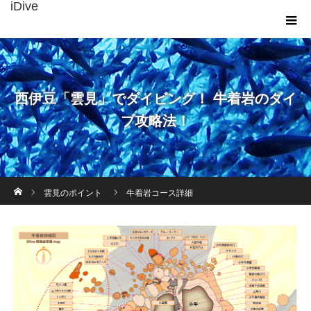
iDive
西伊豆「雲見」でダイビング！ 牛着岩のダイ
ブ攻略法！
ホーム
雲見のポイント
牛着岩コース詳細