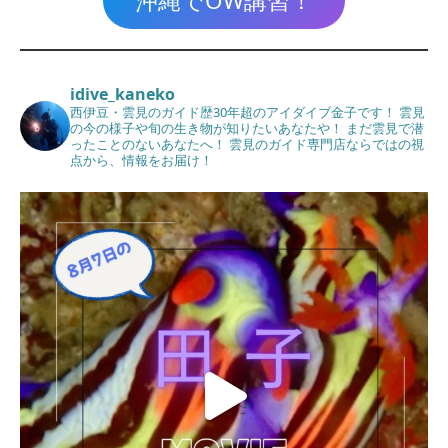
沖縄でOW講習！
idive_kaneko
西伊豆・雲見のガイド歴30年超のアイダイブ金子です！
雲見
の今の様子や旬の生き物が知りたいあなたや！
まだ雲見で潜
ったことのないあなたへ！
雲見のガイド専門店ならではの視
点から、情報をお届け！