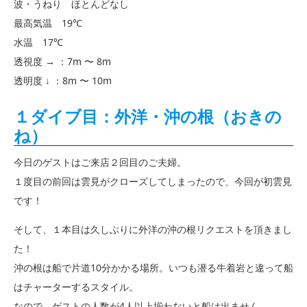
波・うねり ほとんどなし
最高気温 19℃
水温 17℃
透視度 → ：7m 〜 8m
透明度 ↓ ：8m 〜 10m
１ダイブ目：外洋・沖の根（おきの
ね）
今日のゲストはご来店２回目のご夫婦。
１度目の前回は雲見がクローズしてしまったので、今回が初雲見
です！
そして、１本目は久しぶりに外洋の沖の根リクエストを頂きまし
た！
沖の根は船で片道10分かかる場所。いつも潜る牛着岩と違って船
はチャーターするスタイル。
なので、ゲストの人数が4人以上揃わないと船は出ません。