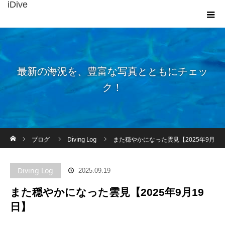
iDive
最新の海況を、豊富な写真とともにチェッ
ク！
ホーム
ブログ
Diving Log
また穏やかになった雲見【2025年9月
19日】
Diving Log
2025.09.19
また穏やかになった雲見【2025年9月19
日】