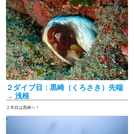
２ダイブ目：黒崎（くろさき）先端
→ 浅根
２本目は黒崎へ！