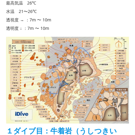
最高気温 26℃
水温 21〜26℃
透視度 → ：7m 〜 10m
透明度 ↓ ：7m 〜 10m
１ダイブ目：牛着岩（うしつきい