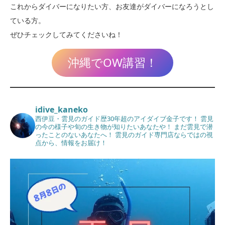
これからダイバーになりたい方、お友達がダイバーになろうとし
ている方。
ぜひチェックしてみてくださいね！
沖縄でOW講習！
idive_kaneko
西伊豆・雲見のガイド歴30年超のアイダイブ金子です！
雲見
の今の様子や旬の生き物が知りたいあなたや！
まだ雲見で潜
ったことのないあなたへ！
雲見のガイド専門店ならではの視
点から、情報をお届け！