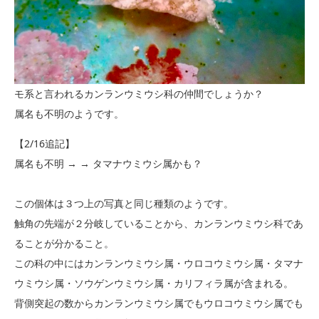
モ系と言われるカンランウミウシ科の仲間でしょうか？
属名も不明のようです。
【2/16追記】
属名も不明 → → タマナウミウシ属かも？
この個体は３つ上の写真と同じ種類のようです。
触角の先端が２分岐していることから、カンランウミウシ科であ
ることが分かること。
この科の中にはカンランウミウシ属・ウロコウミウシ属・タマナ
ウミウシ属・ソウゲンウミウシ属・カリフィラ属が含まれる。
背側突起の数からカンランウミウシ属でもウロコウミウシ属でも