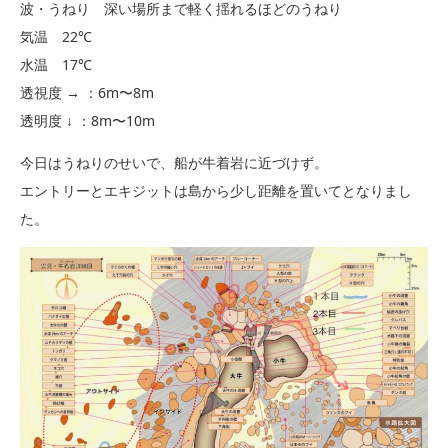
波・うねり 深い場所まで軽く揺れるほどのうねり
気温 22℃
水温 17℃
透視度 → ：6m〜8m
透明度 ↓ ：8m〜10m
今日はうねりのせいで、船が牛着岩に近づけず。
エントリーとエキジットは島から少し距離を置いてとなりまし
た。