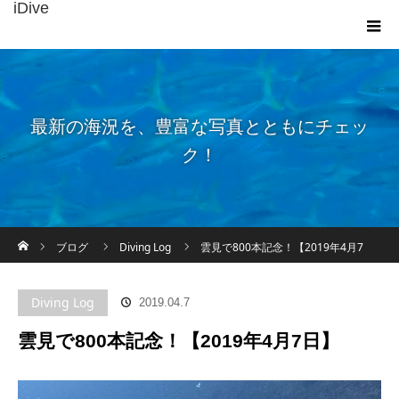
iDive
最新の海況を、豊富な写真とともにチェッ
ク！
ホーム
ブログ
Diving Log
雲見で800本記念！【2019年4月7
日】
Diving Log
2019.04.7
雲見で800本記念！【2019年4月7日】