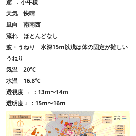
窟 → 小牛横
天気 快晴
風向 南南西
流れ ほとんどなし
波・うねり 水深15m以浅は体の固定が難しい
うねり
気温 20℃
水温 16.8℃
透視度 → ：13m〜14m
透明度 ↓ ：15m〜16m