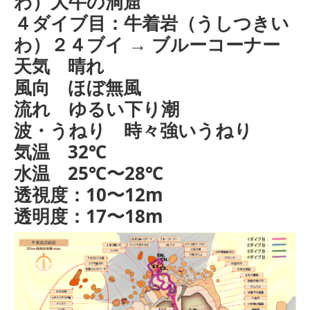
わ）大牛の洞窟
４ダイブ目：牛着岩（うしつきい
わ）２４ブイ → ブルーコーナー
天気 晴れ
風向 ほぼ無風
流れ ゆるい下り潮
波・うねり 時々強いうねり
気温 32℃
水温 25℃〜28℃
透視度：10〜12m
透明度：17〜18m