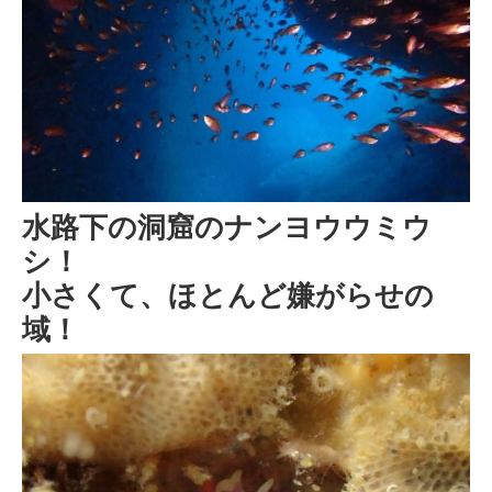
水路下の洞窟のナンヨウウミウ
シ！
小さくて、ほとんど嫌がらせの
域！