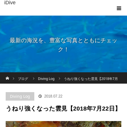
iDive
最新の海況を、豊富な写真とともにチェッ
ク！
ホーム
ブログ
Diving Log
うねり強くなった雲見【2018年7月
22日】
Diving Log
2018.07.22
うねり強くなった雲見【2018年7月22日】