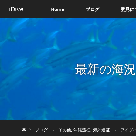
iDive
Home
ブログ
雲見に
最新の海
ホーム
ブログ
その他
,
沖縄遠征
,
海外遠征
アイダイ