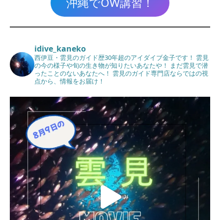
沖縄でOW講習！
idive_kaneko
西伊豆・雲見のガイド歴30年超のアイダイブ金子です！
雲見
の今の様子や旬の生き物が知りたいあなたや！
まだ雲見で潜
ったことのないあなたへ！
雲見のガイド専門店ならではの視
点から、情報をお届け！