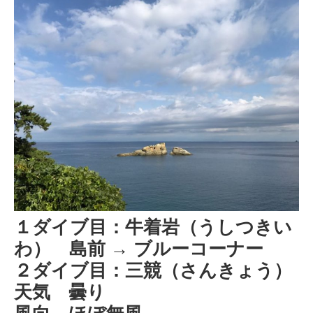
１ダイブ目：牛着岩（うしつきい
わ） 島前 → ブルーコーナー
２ダイブ目：三競（さんきょう）
天気 曇り
風向 ほぼ無風