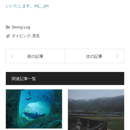
いいたします。m(_ _)m
Diving Log
ダイビング
,
雲見
前の記事
次の記事
関連記事一覧