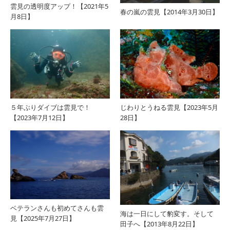
雲見の透明度アップ！【2021年5
春の嵐の雲見【2014年3月30日】
月8日】
５年ぶりダイブは雲見で！
じわりとうねる雲見【2023年5月
【2023年7月12日】
28日】
ベテランさんも初めてさんも雲
海は一日にして豹変す。そして
見【2025年7月27日】
田子へ【2013年8月22日】