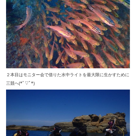
２本目はモニター会で借りた水中ライトを最大限に生かすために
三競へ(*ﾟ▽ﾟ*)