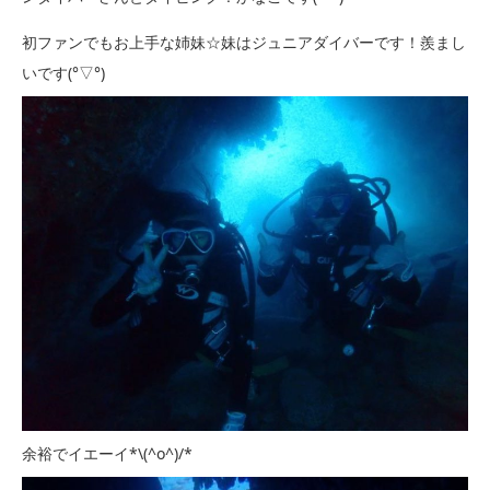
初ファンでもお上手な姉妹☆妹はジュニアダイバーです！羨まし
いです(°▽°)
余裕でイエーイ*\(^o^)/*