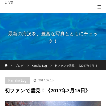
iDive
最新の海況を、豊富な写真とともにチェッ
ク！
ホーム
ブログ
Kanako Log
初ファンで雲見！《2017年7月15
日》
Kanako Log
2017.07.15
初ファンで雲見！《2017年7月15日》