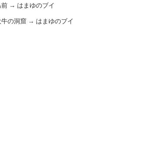
前 → はまゆのブイ
牛の洞窟 → はまゆのブイ