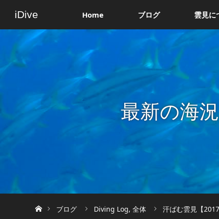
iDive
Home
ブログ
雲見に
最新の海
ホーム
ブログ
Diving Log
,
全体
汗ばむ雲見【201