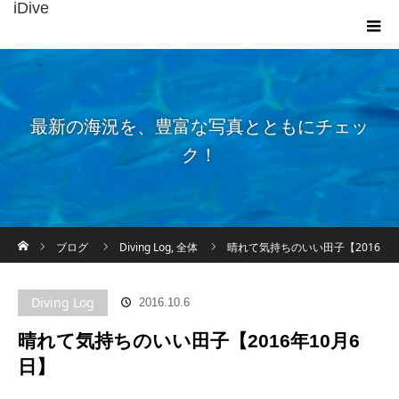
iDive
最新の海況を、豊富な写真とともにチェッ
ク！
ホーム
ブログ
Diving Log
,
全体
晴れて気持ちのいい田子【2016
年10月6日】
Diving Log
2016.10.6
晴れて気持ちのいい田子【2016年10月6
日】