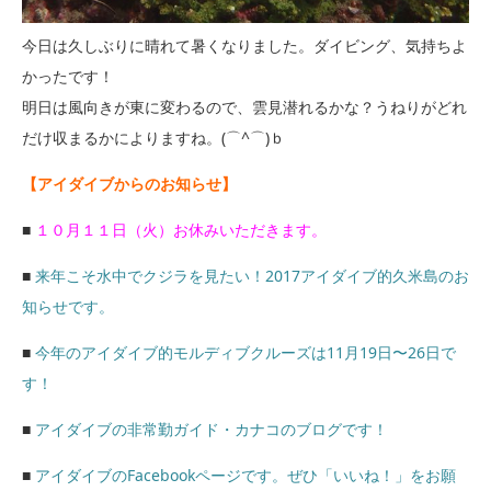
今日は久しぶりに晴れて暑くなりました。ダイビング、気持ちよ
かったです！
明日は風向きが東に変わるので、雲見潜れるかな？うねりがどれ
だけ収まるかによりますね。(⌒^⌒)ｂ
【アイダイブからのお知らせ】
■
１０月１１日（火）お休みいただきます。
■
来年こそ水中でクジラを見たい！2017アイダイブ的久米島のお
知らせです。
■
今年のアイダイブ的モルディブクルーズは11月19日〜26日で
す！
■
アイダイブの非常勤ガイド・カナコのブログです！
■
アイダイブのFacebookページです。ぜひ「いいね！」をお願