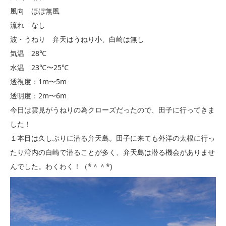
風向 ほぼ無風
流れ なし
波・うねり 弁天はうねり小、白崎は無し
気温 28℃
水温 23℃〜25℃
透視度：1m〜5m
透明度：2m〜6m
今日は雲見がうねりの為クローズだったので、田子に行ってきま
した！
１本目は久しぶりに潜る弁天島。田子に来ても外洋の太根に行っ
たり湾内の白崎で潜ることが多く、弁天島は潜る機会がありませ
んでした。わくわく！（*＾＾*)