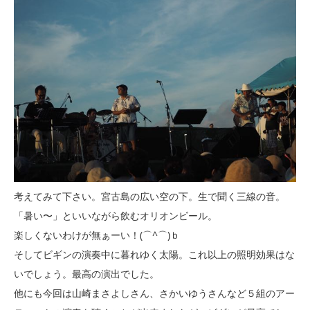
考えてみて下さい。宮古島の広い空の下。生で聞く三線の音。
「暑い〜」といいながら飲むオリオンビール。
楽しくないわけが無ぁーい！(⌒^⌒)ｂ
そしてビギンの演奏中に暮れゆく太陽。これ以上の照明効果はな
いでしょう。最高の演出でした。
他にも今回は山崎まさよしさん、さかいゆうさんなど５組のアー