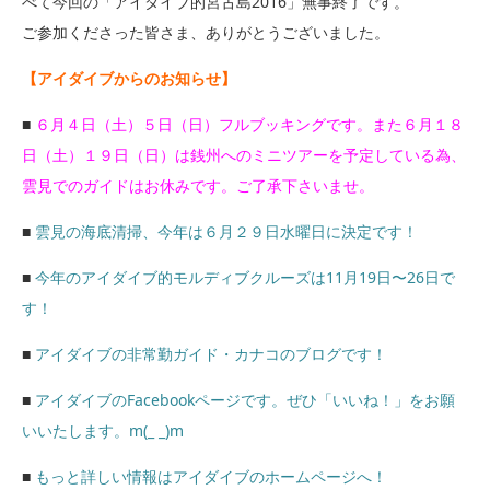
べて今回の「アイダイブ的宮古島2016」無事終了です。
ご参加くださった皆さま、ありがとうございました。
【アイダイブからのお知らせ】
■
６月４日（土）５日（日）フルブッキングです。また６月１８
日（土）１９日（日）は銭州へのミニツアーを予定している為、
雲見でのガイドはお休みです。ご了承下さいませ。
■
雲見の海底清掃、今年は６月２９日水曜日に決定です！
■
今年のアイダイブ的モルディブクルーズは11月19日〜26日で
す！
■
アイダイブの非常勤ガイド・カナコのブログです！
■
アイダイブのFacebookページです。ぜひ「いいね！」をお願
いいたします。m(_ _)m
■
もっと詳しい情報はアイダイブのホームページへ！