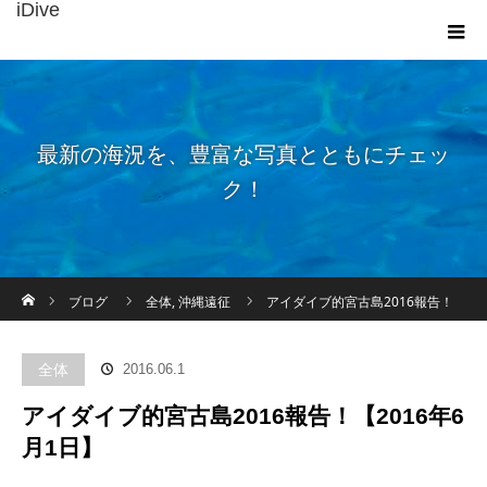
iDive
最新の海況を、豊富な写真とともにチェッ
ク！
ホーム
ブログ
全体
,
沖縄遠征
アイダイブ的宮古島2016報告！
【2016年6月1日】
全体
2016.06.1
アイダイブ的宮古島2016報告！【2016年6
月1日】