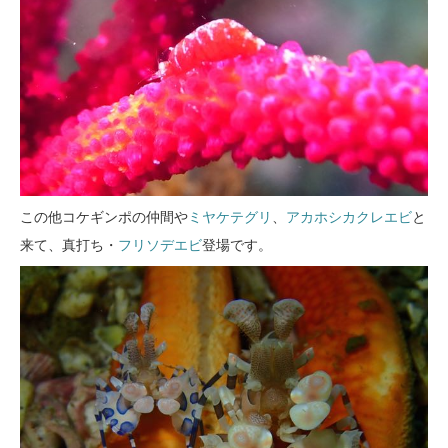
この他コケギンポの仲間や
ミヤケテグリ
、
アカホシカクレエビ
と
来て、真打ち・
フリソデエビ
登場です。