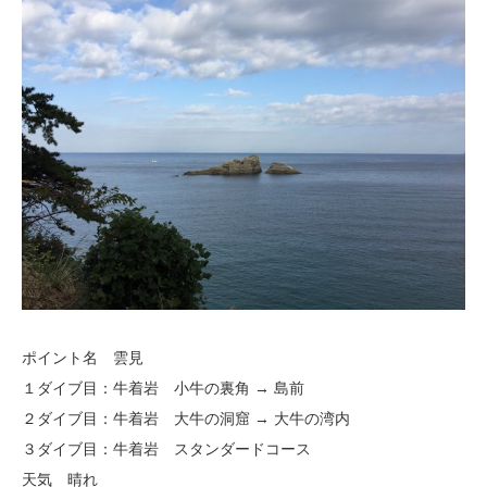
ポイント名 雲見
１ダイブ目：牛着岩 小牛の裏角 → 島前
２ダイブ目：牛着岩 大牛の洞窟 → 大牛の湾内
３ダイブ目：牛着岩 スタンダードコース
天気 晴れ