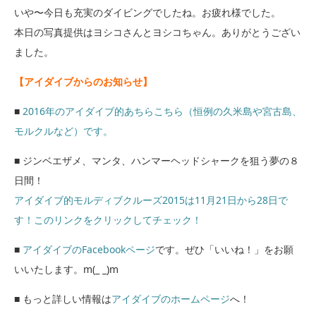
いや〜今日も充実のダイビングでしたね。お疲れ様でした。
本日の写真提供はヨシコさんとヨシコちゃん。ありがとうござい
ました。
【アイダイブからのお知らせ】
■
2016年のアイダイブ的あちらこちら（恒例の久米島や宮古島、
モルクルなど）です。
■ ジンベエザメ、マンタ、ハンマーヘッドシャークを狙う夢の８
日間！
アイダイブ的モルディブクルーズ2015は11月21日から28日で
す！このリンクをクリックしてチェック！
■
アイダイブのFacebookページ
です。ぜひ「いいね！」をお願
いいたします。m(_ _)m
■ もっと詳しい情報は
アイダイブのホームページ
へ！