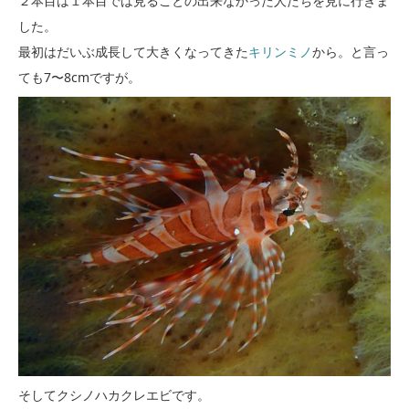
２本目は１本目では見ることの出来なかった人たちを見に行きま
した。
最初はだいぶ成長して大きくなってきた
キリンミノ
から。と言っ
ても7〜8cmですが。
そしてクシノハカクレエビです。