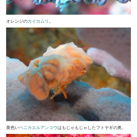
オレンジの
カイカムリ
。
黄色い
ベニカエルアンコウ
はもじゃもじゃしたフトヤギの奥。