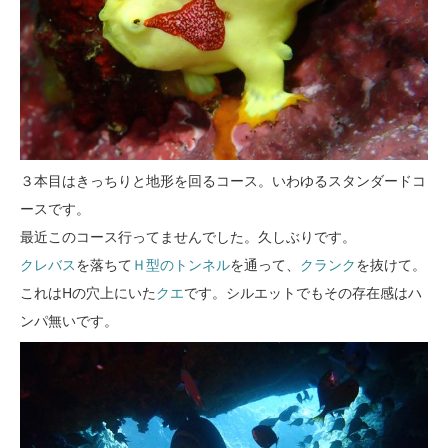
３本目はきっちりと地形を回るコース。いわゆるスタンダードコ
ースです。
最近このコース行ってませんでした。久しぶりです。
クレバス
を落ちて
Ｈ型のトンネル
を通って、
クランク
を抜けて。
これはHの穴上にいた
クエ
です。シルエットでもその存在感はハ
ンパ無いです。