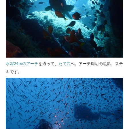
水深24mのアーチ
を通って、
たて穴
へ。アーチ周辺の魚影、ステ
キです。