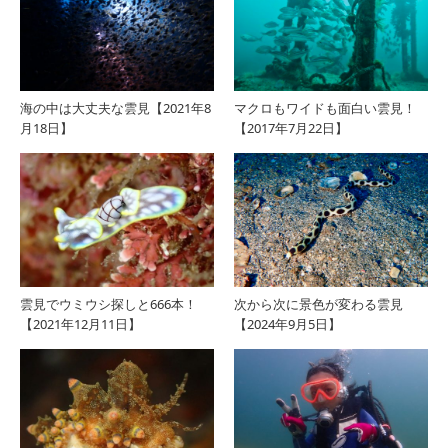
海の中は大丈夫な雲見【2021年8
マクロもワイドも面白い雲見！
月18日】
【2017年7月22日】
雲見でウミウシ探しと666本！
次から次に景色が変わる雲見
【2021年12月11日】
【2024年9月5日】