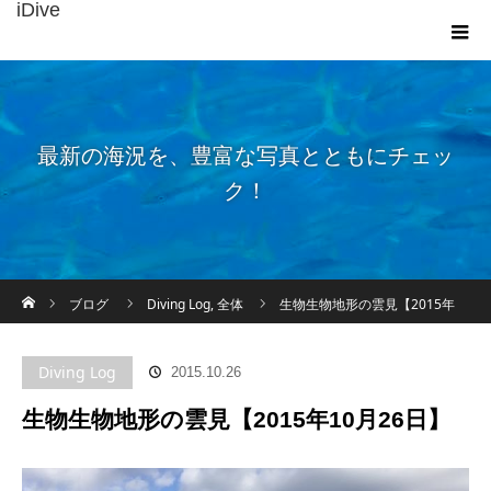
iDive
最新の海況を、豊富な写真とともにチェッ
ク！
ホーム
ブログ
Diving Log
,
全体
生物生物地形の雲見【2015年
10月26日】
Diving Log
2015.10.26
生物生物地形の雲見【2015年10月26日】