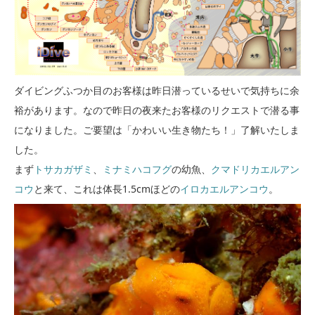
ダイビングふつか目のお客様は昨日潜っているせいで気持ちに余
裕があります。なので昨日の夜来たお客様のリクエストで潜る事
になりました。ご要望は「かわいい生き物たち！」了解いたしま
した。
まず
トサカガザミ
、
ミナミハコフグ
の幼魚、
クマドリカエルアン
コウ
と来て、これは体長1.5cmほどの
イロカエルアンコウ
。