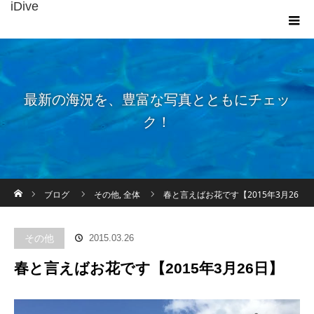
iDive
最新の海況を、豊富な写真とともにチェッ
ク！
ホーム
ブログ
その他
,
全体
春と言えばお花です【2015年3月26
日】
その他
2015.03.26
春と言えばお花です【2015年3月26日】