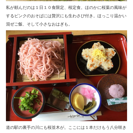
私が頼んだのは１日１０食限定、桜定食。ほのかに桜葉の風味が
するピンクのおそばには贅沢にも生わさび付き。ほっこり温かい
混ぜご飯、そして小さなおはぎも。
道の駅の裏手の川にも桜並木が。ここには１本だけもう八分咲き