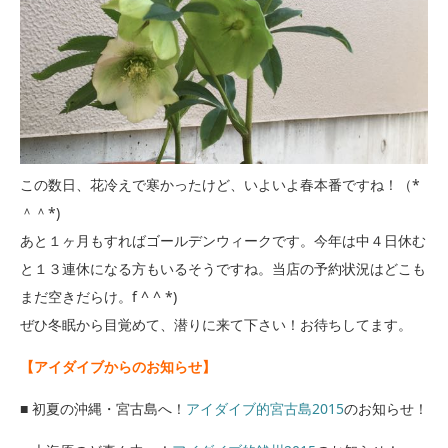
この数日、花冷えで寒かったけど、いよいよ春本番ですね！（*
＾＾*)
あと１ヶ月もすればゴールデンウィークです。今年は中４日休む
と１３連休になる方もいるそうですね。当店の予約状況はどこも
まだ空きだらけ。f ^ ^ *)
ぜひ冬眠から目覚めて、潜りに来て下さい！お待ちしてます。
【アイダイブからのお知らせ】
■ 初夏の沖縄・宮古島へ！
アイダイブ的宮古島2015
のお知らせ！