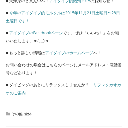
■ 大海原のど真ん中へ！
アイダイブ的銭州2015
のお知らせ！
■
今年のアイダイブ的モルクルは2015年11月21日土曜日〜28日
土曜日です！
■
アイダイブのFacebookページ
です。ぜひ「いいね！」をお願
いいたします。m(_ _)m
■ もっと詳しい情報は
アイダイブのホームページ
へ！
お問い合わせの場合はこちらのページにメールアドレス・電話番
号などあります！
■ ダイビングのあとにリラックスしませんか？
リフレクカオカ
オのご案内
その他
,
全体