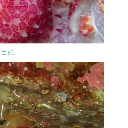
ゲエビ
。