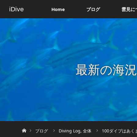
iDive
Home
ブログ
雲見に
最新の海
ホーム
ブログ
Diving Log
,
全体
100ダイブはあく