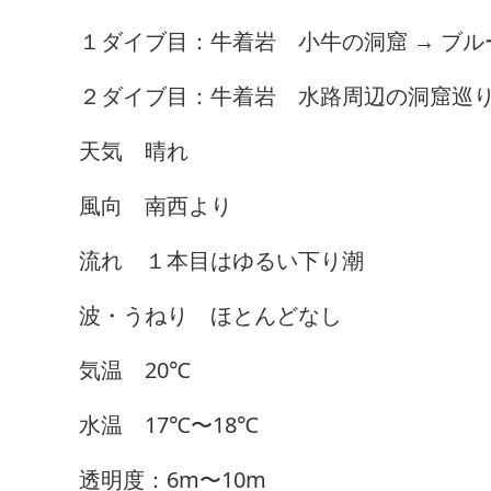
１ダイブ目：牛着岩 小牛の洞窟 → ブル
２ダイブ目：牛着岩 水路周辺の洞窟巡
天気 晴れ
風向 南西より
流れ １本目はゆるい下り潮
波・うねり ほとんどなし
気温 20℃
水温 17℃〜18℃
透明度：6m〜10m