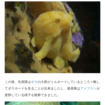
この後、先発隊は
ボラ
の大群がトルネードしているところ＝略し
てボラネードを見ることが出来ましたし、後発隊は
アメフラシ
が
産卵している様子を観察できました。