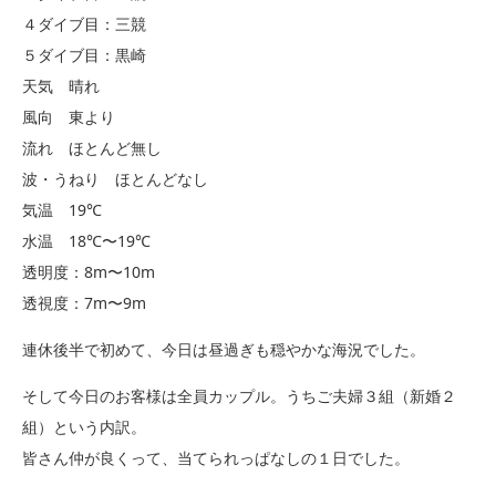
４ダイブ目：三競
５ダイブ目：黒崎
天気 晴れ
風向 東より
流れ ほとんど無し
波・うねり ほとんどなし
気温 19℃
水温 18℃〜19℃
透明度：8m〜10m
透視度：7m〜9m
連休後半で初めて、今日は昼過ぎも穏やかな海況でした。
そして今日のお客様は全員カップル。うちご夫婦３組（新婚２
組）という内訳。
皆さん仲が良くって、当てられっぱなしの１日でした。