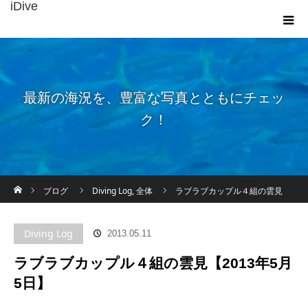
iDive
最新の海況を、豊富な写真とともにチェッ
ク！
ホーム
ブログ
Diving Log
,
全体
ラブラブカップル４組の雲見
【2013年5月5日】
Diving Log
2013.05.11
ラブラブカップル４組の雲見【2013年5月
5日】