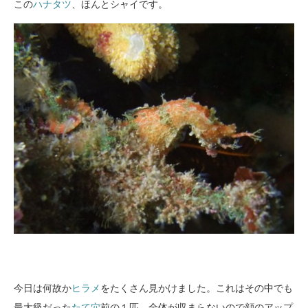
この
ハナタツ
、ほんとシャイです。
今日は何故か
ヒラメ
をたくさん見かけました。これはその中でも
最大級だった
たて穴
前の１匹。全体が収まらないので顔のアップ