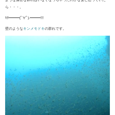
ら・・・。
ｷﾀ━━━(ﾟ∀ﾟ).━━━!!!
壁のような
キンメモドキ
の群れです。