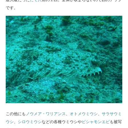
です。
この他にも
ノウメア・ワリアンス
、
オトメウミウシ
、
サラサウミ
ウシ
、
シロウミウシ
などの各種ウミウシや
ビシャモンエビ
も被写