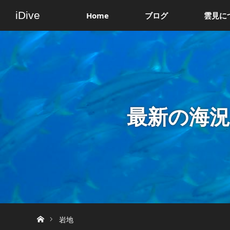
iDive
Home
ブログ
雲見に
最新の海
ホーム
岩地