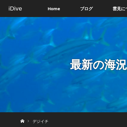
iDive
Home
ブログ
雲見に
最新の海
ホーム
デジイチ