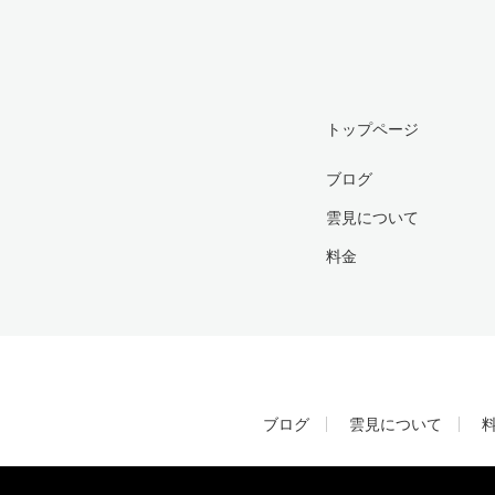
トップページ
ブログ
雲見について
料金
ブログ
雲見について