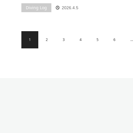
Diving Log
2026.4.5
1
2
3
4
5
6
…