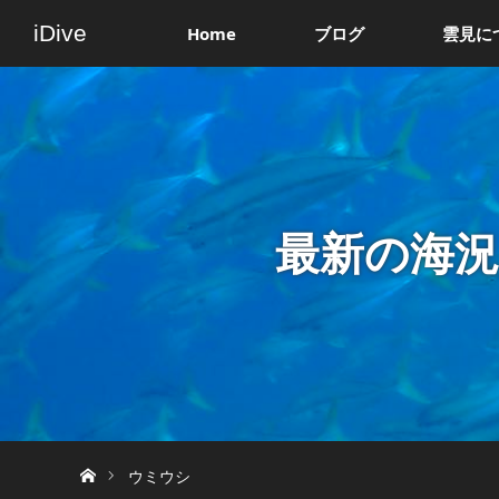
iDive
Home
ブログ
雲見に
最新の海
ホーム
ウミウシ