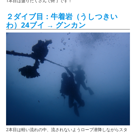
1本目は盛りだくさんで終了です！
２ダイブ目：牛着岩（うしつきい
わ）24ブイ → グンカン
2本目は軽い流れの中、流されないようロープ潜降しながらスタ