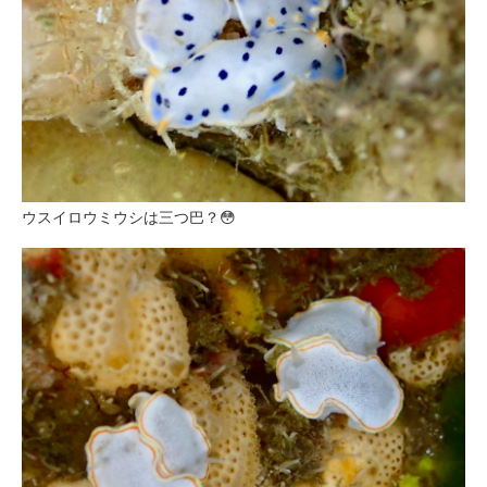
ウスイロウミウシは三つ巴？😳