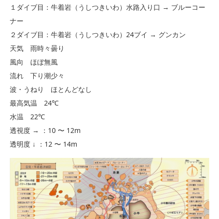
１ダイブ目：牛着岩（うしつきいわ）水路入り口 → ブルーコー
ナー
２ダイブ目：牛着岩（うしつきいわ）24ブイ → グンカン
天気 雨時々曇り
風向 ほぼ無風
流れ 下り潮少々
波・うねり ほとんどなし
最高気温 24℃
水温 22℃
透視度 → ：10 〜 12m
透明度 ↓ ：12 〜 14m