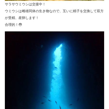
サラサウミウシは交接中！
ウミウシは雌雄同体の生き物なので、互いに精子を交換して双方
が受精、産卵します！
合理的！😳