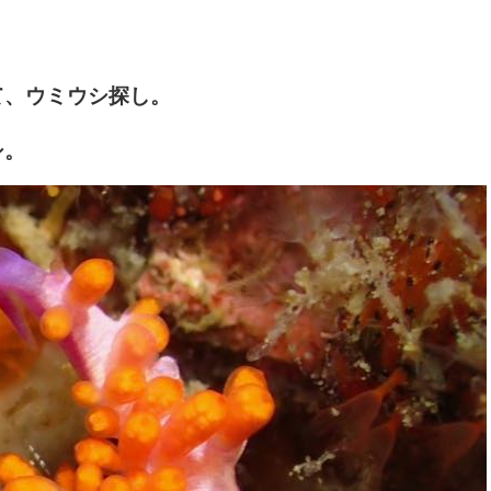
て、ウミウシ探し。
シ。