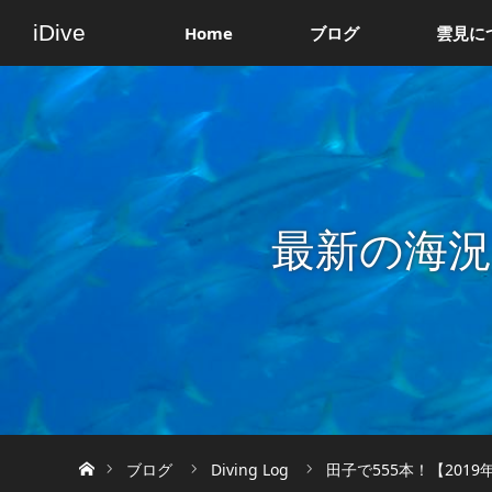
iDive
Home
ブログ
雲見に
最新の海
ホーム
ブログ
Diving Log
田子で555本！【2019