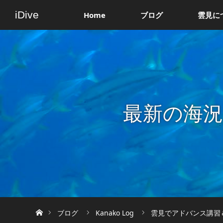
iDive
Home
ブログ
雲見に
最新の海
ホーム
ブログ
Kanako Log
雲見でアドバンス講習＆