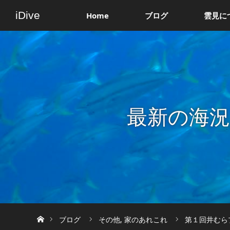
iDive
Home
ブログ
雲見に
最新の海
ホーム
ブログ
その他
,
家のあれこれ
第１回井むらプ