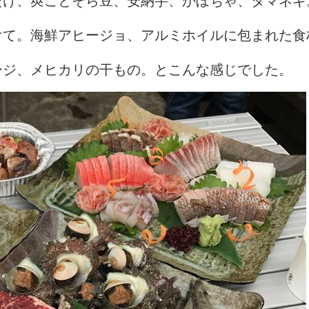
たけ、莢ごとそら豆、安納芋、かぼちゃ、タマネギ
けて。海鮮アヒージョ、アルミホイルに包まれた食
ージ、メヒカリの干もの。とこんな感じでした。