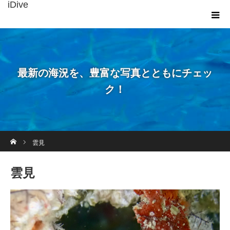
iDive
最新の海況を、豊富な写真とともにチェッ
ク！
ホーム
雲見
雲見