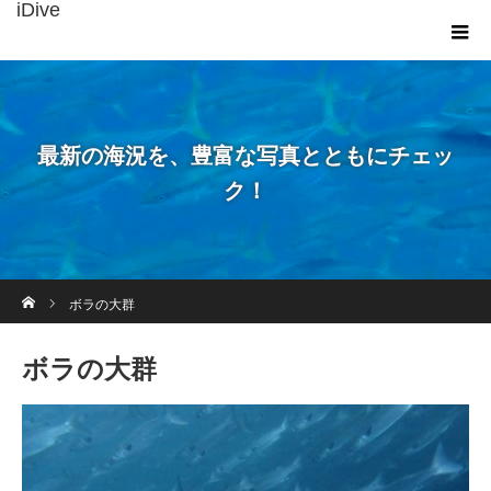
iDive
最新の海況を、豊富な写真とともにチェッ
ク！
ホーム
ボラの大群
ボラの大群