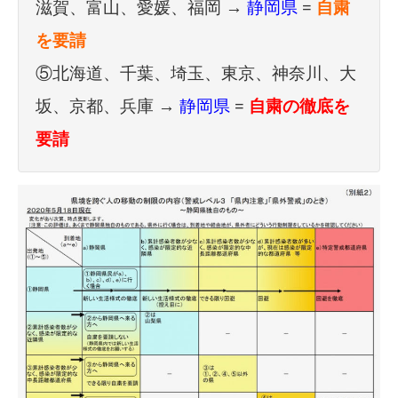
滋賀、富山、愛媛、福岡 →
静岡県
=
自粛
を要請
⑤北海道、千葉、埼玉、東京、神奈川、大
坂、京都、兵庫 →
静岡県
=
自粛の徹底を
要請