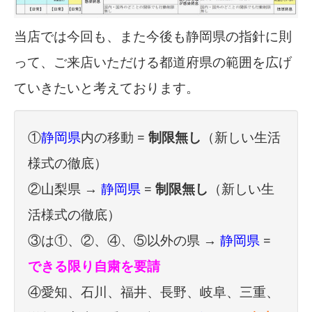
当店では今回も、また今後も静岡県の指針に則
って、ご来店いただける都道府県の範囲を広げ
ていきたいと考えております。
①
静岡県
内の移動 =
制限無し
（新しい生活
様式の徹底）
②山梨県 →
静岡県
=
制限無し
（新しい生
活様式の徹底）
③は①、②、④、⑤以外の県 →
静岡県
=
できる限り自粛を要請
④愛知、石川、福井、長野、岐阜、三重、