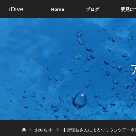
iDive
Home
ブログ
雲見に
ホーム
お知らせ
中野理枝さんによるウミウシツアー＠