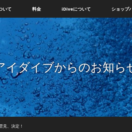
ついて
料金
iDiveについて
ショップ
アイダイブからのお知ら
雲見、決定！