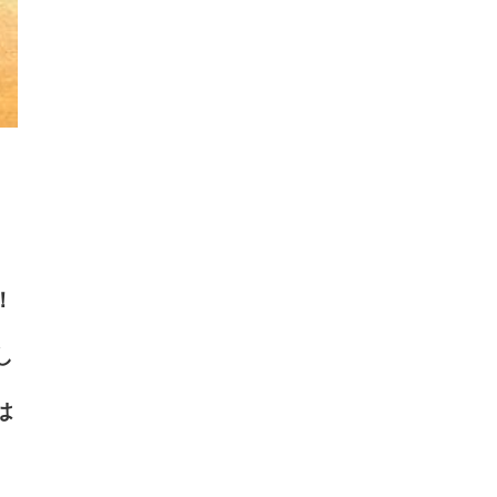
！
し
は