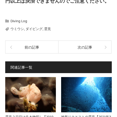
円以上は決済できませんのでご注意ください。
Diving Log
ウミウシ
,
ダイビング
,
雲見
前の記事
次の記事
関連記事一覧
雲見２日目は生き物探し【2019
地形リクエストの雲見【2021年3