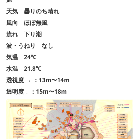
天気 曇りのち晴れ
風向 ほぼ無風
流れ 下り潮
波・うねり なし
気温 24℃
水温 21.8℃
透視度 → ：13m〜14m
透明度 ↓ ：15m〜18m