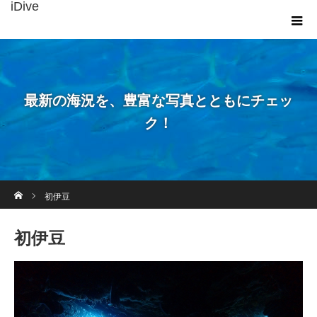
iDive
最新の海況を、豊富な写真とともにチェッ
ク！
ホーム
初伊豆
初伊豆